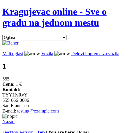
Kragujevac online - Sve o
gradu na jednom mestu
Mali oglasi
Vozila
Delovi i oprema za vozila
1
555
Cena:
1 €
Kontakt:
TYYHyRvY
555-666-0606
San Francisco
E-mail:
testing@example.com
Nazad
Desktop Version
|
Top
|
You are here:
Oglasi