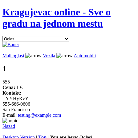
Kragujevac online - Sve o
gradu na jednom mestu
Mali oglasi
Vozila
Automobili
1
555
Cena:
1 €
Kontakt:
TYYHyRvY
555-666-0606
San Francisco
E-mail:
testing@example.com
Nazad
Desktop Version
|
Top
|
You are here:
Oglasi