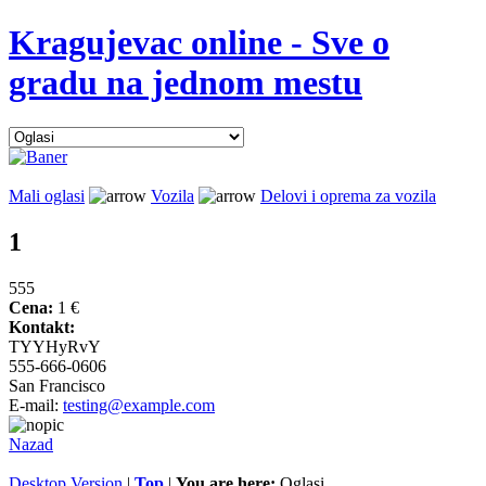
Kragujevac online - Sve o
gradu na jednom mestu
Mali oglasi
Vozila
Delovi i oprema za vozila
1
555
Cena:
1 €
Kontakt:
TYYHyRvY
555-666-0606
San Francisco
E-mail:
testing@example.com
Nazad
Desktop Version
|
Top
|
You are here:
Oglasi