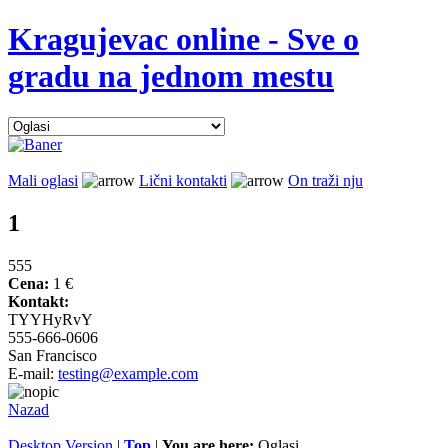
Kragujevac online - Sve o
gradu na jednom mestu
Mali oglasi
Lični kontakti
On traži nju
1
555
Cena:
1 €
Kontakt:
TYYHyRvY
555-666-0606
San Francisco
E-mail:
testing@example.com
Nazad
Desktop Version
|
Top
|
You are here:
Oglasi